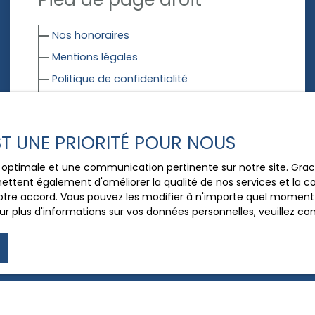
Nos honoraires
Mentions légales
Politique de confidentialité
Plan du site
EST UNE PRIORITÉ POUR NOUS
Blog
ce optimale et une communication pertinente sur notre site. Gr
ettent également d'améliorer la qualité de nos services et la con
Détail d'un article
tre accord. Vous pouvez les modifier à n'importe quel moment via
r plus d'informations sur vos données personnelles, veuillez co