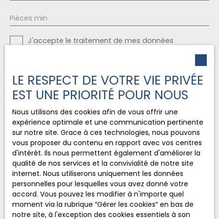
ou logement indépendant. ) Avec son accès
privatif, cet appartement comprend : - Cuisine -
Pièces min
Chambre - Salle d'eau - WC Annexes & potentiel
unique -Garage de plus de 200 m² avec grande
J'accepte le traitement de mes données
porte sectionnelle, permettant d'accueillir tout
personnelles conformément au RGPD. Si vous ne
type de véhicule, y compris camping-car. - Ancien
souhaitez pas faire l'objet de prospection
moulin offrant un potentiel d'aménagement
commerciale par voie téléphonique, vous pouvez
exceptionnel : gîte,, hébergement atypique? (Gros
LE RESPECT DE VOTRE VIE PRIVÉE
vous inscrire gratuitement sur la liste d'opposition
travaux à prévoir, mais opportunité rare. )
EST UNE PRIORITÉ POUR NOUS
au démarchage téléphonique, prévu par l'article
Chauffage par Poêles bois et pellets, Pac Air/Air,
L223-1 du code de la consommation, sur le site
climatisation? Un emplacement absolument
Nous utilisons des cookies afin de vous offrir une
Internet www.bloctel.gouv.fr ou par courrier
exceptionnel - En bordure de ruisseau, dans un
expérience optimale et une communication pertinente
adressé à :
cadre naturel apaisant - Sans vis-à-vis, avec vue
sur notre site. Grace à ces technologies, nous pouvons
dégagée sur la nature - Intimité, tranquillité et
vous proposer du contenu en rapport avec vos centres
Société Worldline, Service Bloctel, CS 61311, 41013
charme unique d'un lieu chargé d'histoire
d'intérêt. Ils nous permettent également d'améliorer la
BLOIS CEDEX.
Copropriété de 15 lots principaux, charges
qualité de nos services et la convivialité de notre site
200€/mois environ comprenant ordures
internet. Nous utiliserons uniquement les données
Pour en savoir plus sur le traitement de vos
ménagères, eau, assurance du bâtiment. Prix de
personnelles pour lesquelles vous avez donné votre
données personnelles, veuillez consulter notre
vente 570 000€ FAI Pour plus d'information vous
accord. Vous pouvez les modifier à n'importe quel
politique de confidentialité
.
pouvez joindre David Hener au 0614166600
moment via la rubrique ″Gérer les cookies″ en bas de
notre site, à l'exception des cookies essentiels à son