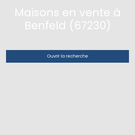
Maisons en vente à
Benfeld (67230)
Ouvrir la recherche
Type d'offre
Vente
Type de bien
Maison
Localisation
Benfeld (67230)
Budget max (€)