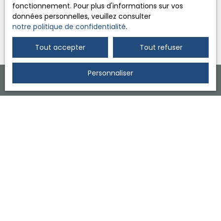
fonctionnement. Pour plus d'informations sur vos
Recevoir des annonces
données personnelles, veuillez consulter
notre politique de confidentialité
.
Tout accepter
Tout refuser
Personnaliser
+33 3 88 92 30 00
30 route de Colmar 67600 Sélestat