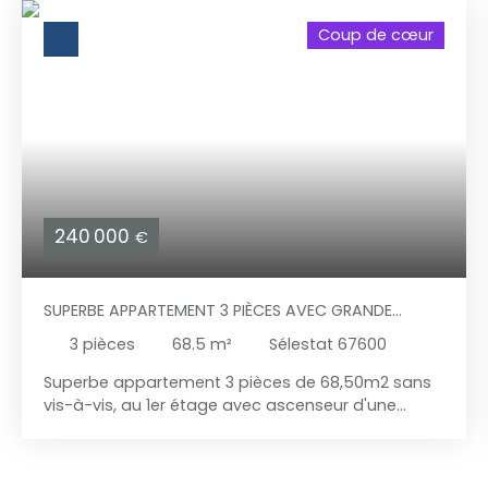
Coup de cœur
240 000
€
SUPERBE APPARTEMENT 3 PIÈCES AVEC GRANDE
TERRASSE ET SANS VIS-À-VIS
3
pièces
68.5
m²
Sélestat 67600
Superbe appartement 3 pièces de 68,50m2 sans
vis-à-vis, au 1er étage avec ascenseur d'une
résidence de standing au coeur du quartier des
maraîchers de Sélestat à deux pas du centre-ville.
L'espace de vie de plus de 35m2 composé d'un