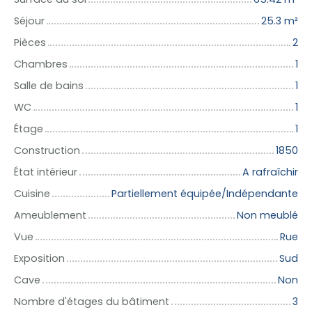
Séjour
25.3
m²
Pièces
2
Chambres
1
Salle de bains
1
WC
1
Étage
1
Construction
1850
État intérieur
A rafraîchir
Cuisine
Partiellement équipée/Indépendante
Ameublement
Non meublé
Vue
Rue
Exposition
Sud
Cave
Non
Nombre d'étages du bâtiment
3