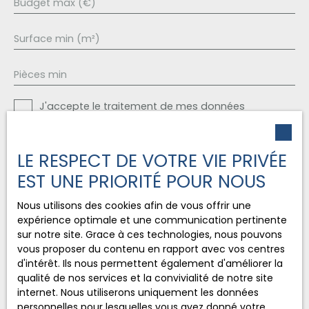
Budget max (€)
Surface min (m²)
Pièces min
J'accepte le traitement de mes données
personnelles conformément au RGPD. Si vous ne
souhaitez pas faire l'objet de prospection
commerciale par voie téléphonique, vous pouvez
LE RESPECT DE VOTRE VIE PRIVÉE
vous inscrire gratuitement sur la liste d'opposition
EST UNE PRIORITÉ POUR NOUS
au démarchage téléphonique, prévu par l'article
L223-1 du code de la consommation, sur le site
Nous utilisons des cookies afin de vous offrir une
Internet www.bloctel.gouv.fr ou par courrier
expérience optimale et une communication pertinente
adressé à :
sur notre site. Grace à ces technologies, nous pouvons
vous proposer du contenu en rapport avec vos centres
Société Worldline, Service Bloctel, CS 61311, 41013
d'intérêt. Ils nous permettent également d'améliorer la
BLOIS CEDEX.
qualité de nos services et la convivialité de notre site
internet. Nous utiliserons uniquement les données
Pour en savoir plus sur le traitement de vos
personnelles pour lesquelles vous avez donné votre
données personnelles, veuillez consulter notre