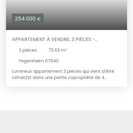
254 000
€
APPARTEMENT À VENDRE, 3 PIÈCES -
FEGERSHEIM 67640
3
pièces
73.53
m²
Fegersheim 67640
Lumineux appartement 3 pièces qui vient d'être
rafraichit dans une petite copropriété de 4
logements avec un balcon (orienté sud) ! Ce bel
appartement (73,53 m² hab. - 100,10 m² au sol) se
trouve aux portes de la ville de Strasbourg dans la
belle commune de Fegersheim, proche de toutes
commodités (commerces, transports en
commun, ... ) ainsi que des grands axes routiers.
Ce logement est au 2ème et dernier étage d'une
petite copropriété et se compose comme suit :