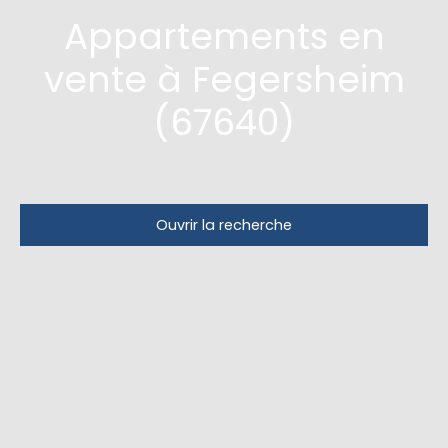
Appartements en
vente à Fegersheim
(67640)
Ouvrir la recherche
Type d'offre
Vente
Type de bien
Appartement
Localisation
Fegersheim (67640)