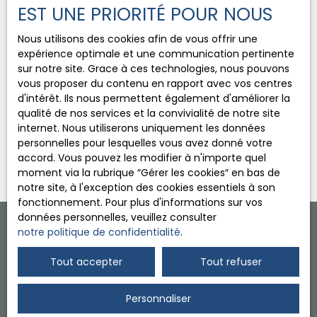
EST UNE PRIORITÉ POUR NOUS
BLOIS CEDEX.
Nous utilisons des cookies afin de vous offrir une
Pour en savoir plus sur le traitement de vos
expérience optimale et une communication pertinente
données personnelles, veuillez consulter notre
sur notre site. Grace à ces technologies, nous pouvons
politique de confidentialité
.
vous proposer du contenu en rapport avec vos centres
d'intérêt. Ils nous permettent également d'améliorer la
qualité de nos services et la convivialité de notre site
Recevoir des annonces
internet. Nous utiliserons uniquement les données
personnelles pour lesquelles vous avez donné votre
accord. Vous pouvez les modifier à n'importe quel
moment via la rubrique ″Gérer les cookies″ en bas de
notre site, à l'exception des cookies essentiels à son
fonctionnement. Pour plus d'informations sur vos
données personnelles, veuillez consulter
notre politique de confidentialité
.
Tout accepter
Tout refuser
Personnaliser