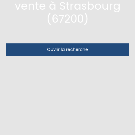
vente à Strasbourg
(67200)
Ouvrir la recherche
Type d'offre
Vente
Type de bien
Appartement
Localisation
Strasbourg (67200)
Budget max (€)