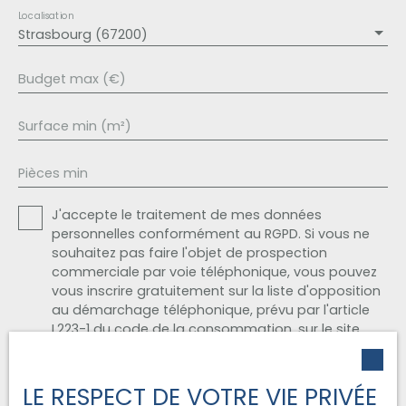
Localisation
Strasbourg (67200)
Budget max (€)
Surface min (m²)
Pièces min
J'accepte le traitement de mes données
personnelles conformément au RGPD. Si vous ne
souhaitez pas faire l'objet de prospection
commerciale par voie téléphonique, vous pouvez
vous inscrire gratuitement sur la liste d'opposition
au démarchage téléphonique, prévu par l'article
L223-1 du code de la consommation, sur le site
Internet www.bloctel.gouv.fr ou par courrier
adressé à :
LE RESPECT DE VOTRE VIE PRIVÉE
Société Worldline, Service Bloctel, CS 61311, 41013